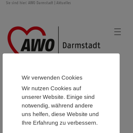
Sie sind hier:
AWO Darmstadt
| Aktuelles
Wir verwenden Cookies
aktuelle Nachrichten
Wir nutzen Cookies auf
vorherige
unserer Website. Einige sind
1
notwendig, während andere
2
uns helfen, diese Website und
3
Ihre Erfahrung zu verbessern.
4