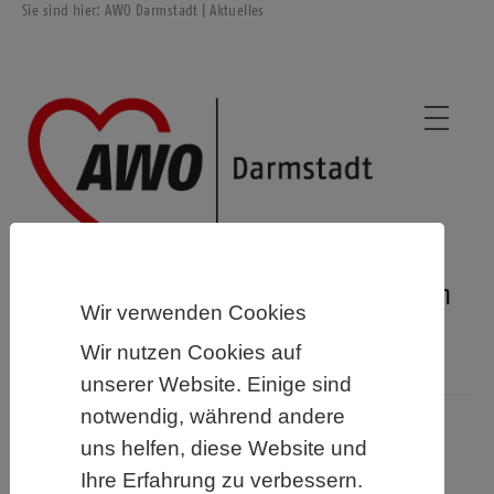
Sie sind hier:
AWO Darmstadt
| Aktuelles
Stellungnahme der AWO Darmstadt zum
Wir verwenden Cookies
ersten Bürokratieabbaugesetz der
Wir nutzen Cookies auf
Hessischen Landesregierung
unserer Website. Einige sind
notwendig, während andere
01.09.2025
uns helfen, diese Website und
Darmstadt, 1.9.2025
– „Die Arbeiterwohlfahrt
Ihre Erfahrung zu verbessern.