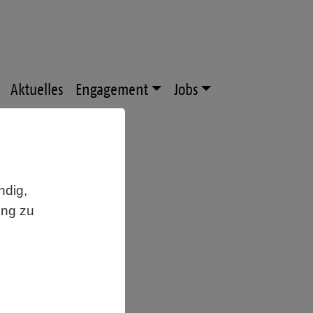
Aktuelles
Engagement
Jobs
ndig,
,
ung zu
MuK
 Di@-
übers