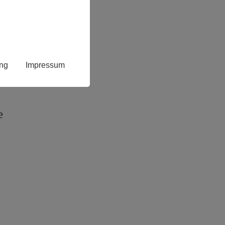
ine
für
ne
ren,
ung
Impressum
e