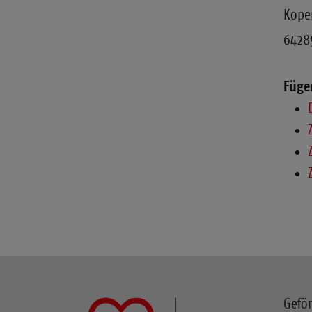
Koper
6428
Füge
Geför